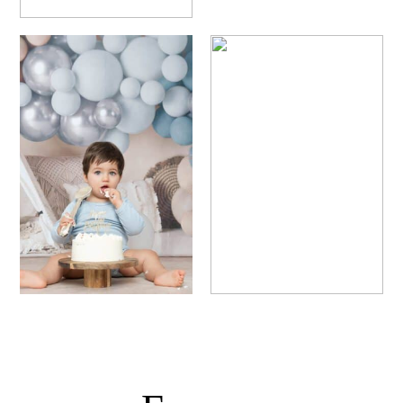
PHOTOS BEBE SMASH
PHOTOS ENFANT
THE CAKE PARIS
STUDIO PARIS