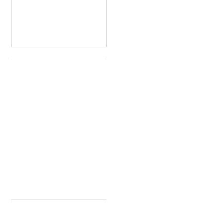
PHOTOS GROSSESSE
UNDERWATER PARIS