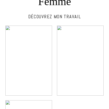
Femme
DÉCOUVREZ MON TRAVAIL
PHOTOS FEMME
PHOTOS FEMME
STUDIO PARIS
EXTÉRIEUR PARIS