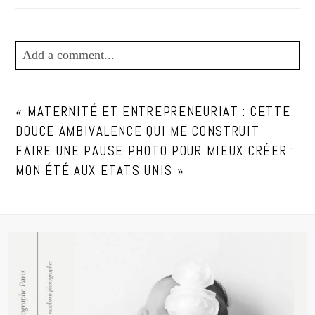
Add a comment...
Your email is
never
published or shared. Required
«
MATERNITÉ ET ENTREPRENEURIAT : CETTE
fields are marked *
DOUCE AMBIVALENCE QUI ME CONSTRUIT
FAIRE UNE PAUSE PHOTO POUR MIEUX CRÉER :
MON ÉTÉ AUX ETATS UNIS
»
POST COMMENT