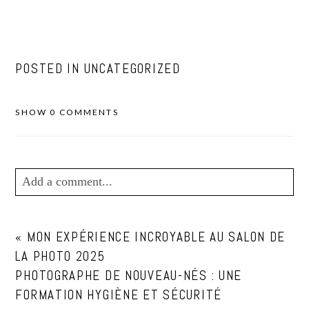
POSTED IN
UNCATEGORIZED
SHOW
0 COMMENTS
Add a comment...
Your email is
never
published or shared. Required
«
MON EXPÉRIENCE INCROYABLE AU SALON DE
fields are marked *
LA PHOTO 2025
PHOTOGRAPHE DE NOUVEAU-NÉS : UNE
FORMATION HYGIÈNE ET SÉCURITÉ